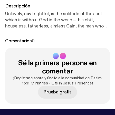
Descripción
Unlovely, nay frightful, is the solitude of the soul
which is without God in the world—this chill,
houseless, fatherless, aimless Cain, the man who
hears only the sound of his own footsteps in God’s
resplendent creation. ~Ralph Waldo Emerson (1803-
Comentarios
0
1882) ...
https://ps1611.org/2016/12/creeping-panic-i
solation.html/
Sé la primera persona en
comentar
¡Regístrate ahora y únete a la comunidad de Psalm
16:11 Ministries - Life in Jesus' Presence!
Prueba gratis