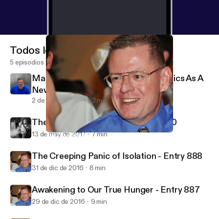
Todos los episodios
5 episodios
Makala Doulos Testimony: Apologetics As A
New Creation
2 de oct de 2018
52 min
The Incorrigible Old Man - Entry 890
13 de may de 2017
7 min
The Creeping Panic of Isolation - Entry 888
Psalm 16:11 Ministries - Life in Jesus' Presence
The Creeping Panic of Isolation - Entry 888
31 de dic de 2016
8 min
Awakening to Our True Hunger - Entry 887
29 de dic de 2016
9 min