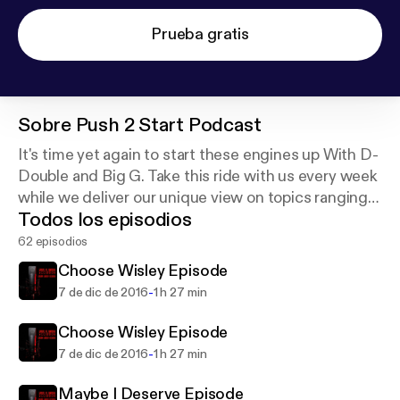
Prueba gratis
Sobre
Push 2 Start Podcast
It's time yet again to start these engines up With D-
Double and Big G. Take this ride with us every week
while we deliver our unique view on topics ranging
Todos los episodios
from questionable behavior to political matters.
62 episodios
Choose Wisley Episode
-
7 de dic de 2016
1 h 27 min
Choose Wisley Episode
-
7 de dic de 2016
1 h 27 min
Maybe I Deserve Episode