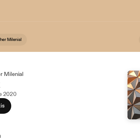
er Milenial
 Milenial
k
 de 2020
is
n