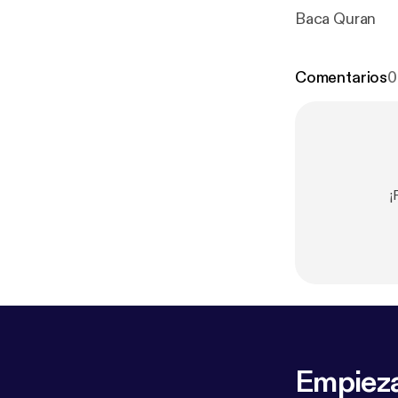
Baca Quran
Comentarios
0
¡
Empieza