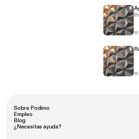
A
Pr
16
R
16
Sobre Podimo
Empleo
Blog
¿Necesitas ayuda?