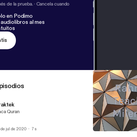
s de la prueba.
·
Cancela cuando
lo en Podimo
audiolibros al mes
tuitos
tis
pisodios
raktek
ca Quran
 de jul de 2020
7 s
Praktek