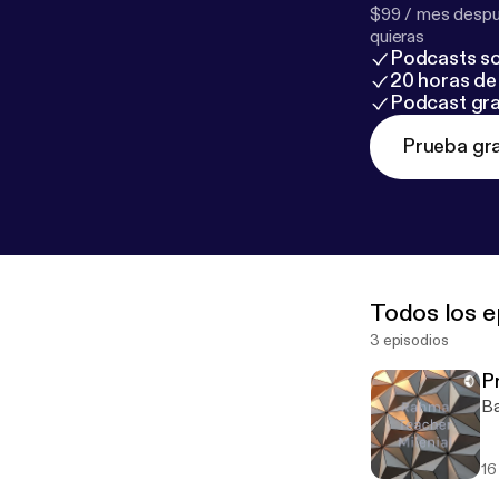
$99 / mes despué
quieras
Podcasts so
20 horas de 
Podcast gra
Prueba gra
Todos los e
3 episodios
P
Ba
16