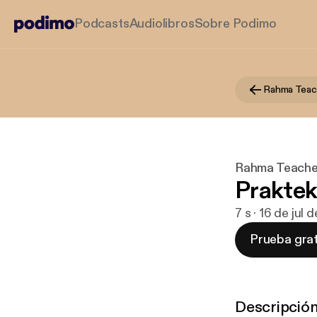
Podcasts
Audiolibros
Sobre Podimo
Rahma Teach
Rahma Teacher
Prakte
7 s · 16 de jul
Prueba grat
Descripció