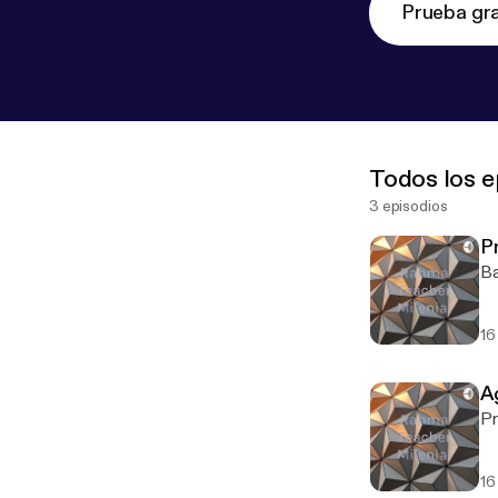
Prueba gra
Todos los e
3 episodios
P
Ba
16
A
Pr
16