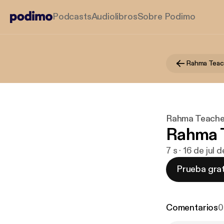
Podcasts
Audiolibros
Sobre Podimo
Rahma Teach
Rahma Teacher
Rahma Te
7 s · 16 de jul
Prueba grat
Comentarios
0