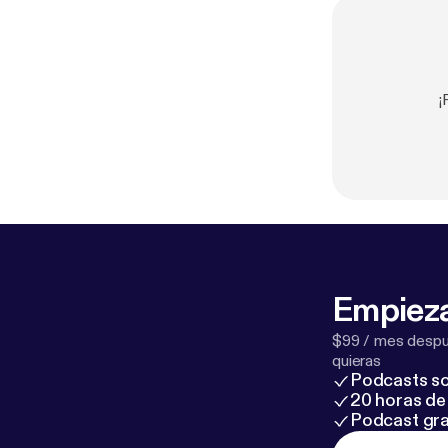
¡
Empieza
$99 / mes despué
quieras
Podcasts so
20 horas de 
Podcast gra