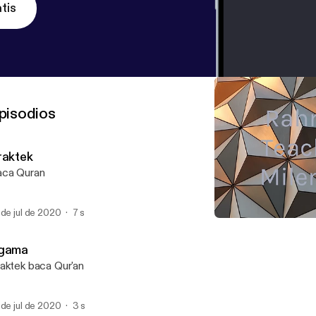
tis
pisodios
raktek
ca Quran
 de jul de 2020
7 s
Rahma Teacher Milenial (Tr
Rahma Teacher Milenial
gama
aktek baca Qur'an
 de jul de 2020
3 s