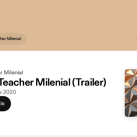
er Milenial
 Milenial
acher Milenial (Trailer)
 de 2020
is