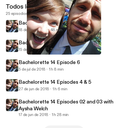
Todos los episodios
25 episodios
Bachelorette 14 Episode 8
18 de jul de 2018
48 min
Bachelorette 14 Episode 7
15 de jul de 2018
31 min
Bachelorette 14 Episode 7
Razmandi Reality Recap
Bachelorette 14 Episode 6
5 de jul de 2018
1 h 8 min
Bachelorette 14 Episodes 4 & 5
27 de jun de 2018
1 h 6 min
Bachelorette 14 Episodes 02 and 03 with
Aysha Welch
17 de jun de 2018
1 h 28 min