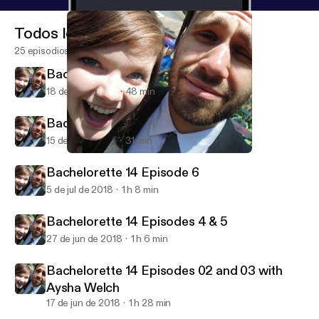
Todos los episodios
25 episodios
Bachelorette 14 Episode 8
18 de jul de 2018
48 min
Bachelorette 14 Episode 7
15 de jul de 2018
31 min
Bachelorette 14 Episodes 4 & 5
Razmandi Reality Recap
Bachelorette 14 Episode 6
5 de jul de 2018
1 h 8 min
Bachelorette 14 Episodes 4 & 5
27 de jun de 2018
1 h 6 min
Bachelorette 14 Episodes 02 and 03 with
Aysha Welch
17 de jun de 2018
1 h 28 min