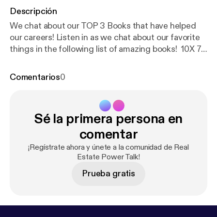
Descripción
We chat about our TOP 3 Books that have helped
our careers! Listen in as we chat about our favorite
things in the following list of amazing books! 10X 7
Habits of Highly Effective People Think and Grow
Rich Millionaire Real Estate Agent Power Vs. Force
Comentarios
0
13 Things Mentally Strong People Don't Do
Sé la primera persona en
comentar
¡Regístrate ahora y únete a la comunidad de Real
Estate Power Talk!
Prueba gratis