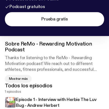
Podcast gratuitos
Prueba gratis
Sobre
ReMo - Rewarding Motivation
Podcast
Thanks for listening to the ReMo - Rewarding
Motivation podcast! We reach out to different
athletes, fitness professionals, and successful
people in related areas to learn what motivates
Mostrar más
them, and share their story! We hope by doing so,
Todos los episodios
we can share some nuggets of motivation with our
1 episodios
listeners, and even some strategies that they can
implement in their daily life to lead a more
Episode 1 - Interview with Herbie The Luv
productive, and rewarding lifestyle!
Bug - Andrew Herbert