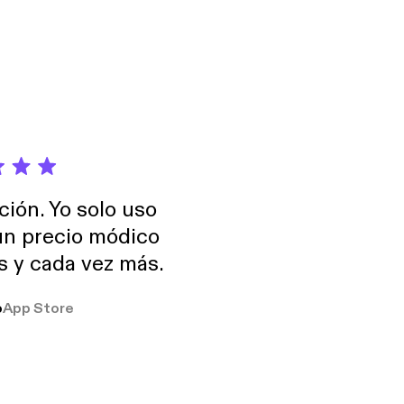
e el tiempo. Como
alla, la precariedad
n los bullshit jobs y
et quitting y el lying
 es un
a, aunque sea por un
 no.Es preferir no
ción. Yo solo uso
endo.Aunque sea
 un precio módico
os y cada vez más.
o
App Store