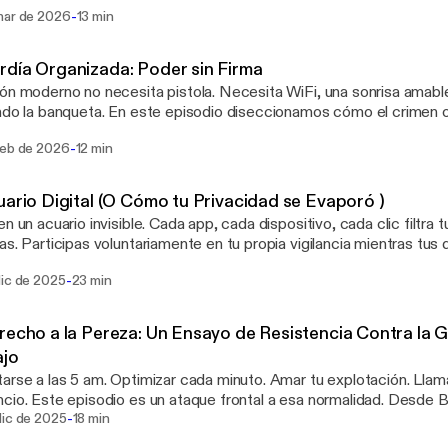
nan los ataques “zero-click”, donde el usuario no puede hacer nad
-
mar de 2026
13 min
lá del caso, la pregunta es otra: qué tipo de democracia puede co
que no rinden cuentas y operan fue
día Organizada: Poder sin Firma
no no necesita pistola. Necesita WiFi, una sonrisa amable y a doña Lupita
 En este episodio diseccionamos cómo el crimen organizado
ionó de los cuernos de chivo a la intimidación quirúrgica: amenaza
-
feb de 2026
12 min
ía, vigilancia que parece vecindad y rumores que hacen el trabajo s
stría. Porque el
que no se firma... Se organiza.
uario Digital (O Cómo tu Privacidad se Evaporó )
en un acuario invisible. Cada app, cada dispositivo, cada clic filtra t
as. Participas voluntariamente en tu propia vigilancia mientras tus
Este podcast te muestra cómo la privacidad no fue violada: se
-
dic de 2025
23 min
ó. Y qué puedes hacer para recuperar algo de control antes de qu
observado. “En un mundo donde todo se filtra, la opacidad es el últi
recho a la Pereza: Un Ensayo de Resistencia Contra la Gl
ajo
ptimizar cada minuto. Amar tu explotación. Llamarle virtud al
esa normalidad. Desde Bartleby y su
-
ario “Preferiría no hacerlo”, pasando por Paul Lafargue, David Gr
dic de 2025
18 min
es Deleuze, este capítulo desmonta una de las formas de control s