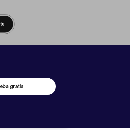
nte
eba gratis