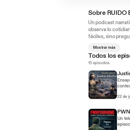
Sobre
RUIDO 
Un podcast narrati
observa lo cotidia
fáciles, sino preg
y lo digital. ¿Li
Mostrar más
CAMBIADO NADA.
Todos los epis
15 episodios
Justi
Ensayo
contextos his
seriada y de natu
22 de 
refere
PWNY
Un tel
episo