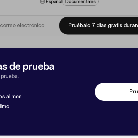
Español
Documentales
Pruébalo 7 días gratis dura
as de prueba
 prueba.
Pru
os al mes
dimo