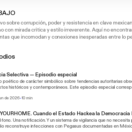
BAJO
vo sobre corrupción, poder y resistencia en clave mexican
no con mirada crìtica y estilo irreverente. Aquí no encontr
untas que incomodan y conexiones inesperadas entre lo per
stx para hacer un poco de ruido? PORQUE EL SILENCIO, 
...
odios
cia Selectiva — Episodio especial
 poético de carácter simbólico sobre tendencias autoritarias obse
tóricos y contemporáneos. Este episodio especial corresponde a una pieza no
raleza no factual. Se presenta como un ejercicio literario y reflexivo, sin
-
jun de 2026
10 min
ncia a casos, personas o procesos específicos.
OURHOME. Cuando el Estado Hackea la Democracia 
éfono. Una notificación. Y un sistema de vigilancia que no necesita per
dio reconstruye infecciones con Pegasus documentadas en Méxi