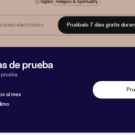
Inglés
Religion & Spirituality
Pruébalo 7 días gratis dura
as de prueba
 prueba.
Pru
os al mes
dimo