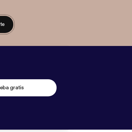
nte
eba gratis