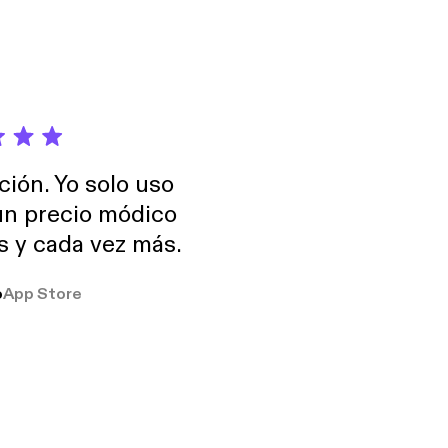
ción. Yo solo uso
 un precio módico
os y cada vez más.
o
App Store