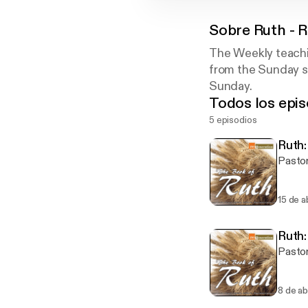
Sobre
Ruth - 
The Weekly teachin
from the Sunday se
Sunday.
Todos los epis
5 episodios
Ruth:
Pastor
15 de a
Ruth:
Pastor
8 de ab