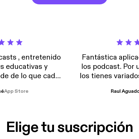
sts , entretenido
Fantástica aplica
as educativas y
los podcast. Por
de de lo que cada
los tienes variad
o suelo usar en el
sé
App Store
Raul Aguad
stoy muchas horas
lar el ruido de al
es y a disfrutar ..!!
Elige tu suscripción