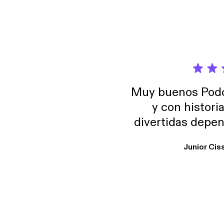
Muy buenos Podca
y con histori
divertidas depen
uno busque. Yo l
Junior Cis
trabajo ya que e
y necesito cance
rededor , Auricular