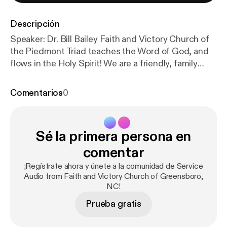
Descripción
Speaker: Dr. Bill Bailey Faith and Victory Church of
the Piedmont Triad teaches the Word of God, and
flows in the Holy Spirit! We are a friendly, family
church in Greensboro, NC that teaches the
uncompromising Word of Faith Message! Everyone
Comentarios
0
is welcome! Subscribe Information Donate to Faith
and Victory Church! The post 2018-Nov-25 – FVC
Sunday Morning Service (Audio) [
https://www.fvc.or
Sé la primera persona en
g/2018/11/2018-nov-25-fvc-sunday-morning-servic
e-audio/
] appeared first on Faith and Victory Church
comentar
of the Piedmont Triad [
https://www.fvc.org
].
¡Regístrate ahora y únete a la comunidad de Service
Audio from Faith and Victory Church of Greensboro,
NC!
Prueba gratis