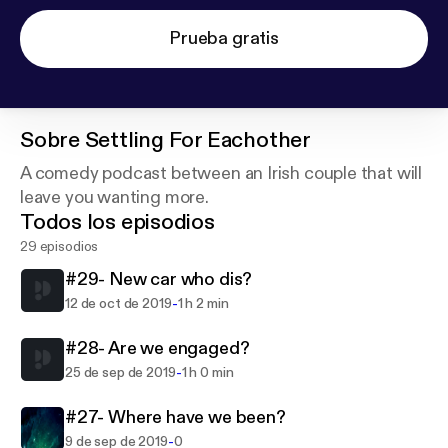
Prueba gratis
Sobre
Settling For Eachother
A comedy podcast between an Irish couple that will
leave you wanting more.
Todos los episodios
29 episodios
#29- New car who dis?
-
12 de oct de 2019
1 h 2 min
#28- Are we engaged?
-
25 de sep de 2019
1 h 0 min
#27- Where have we been?
-
9 de sep de 2019
0