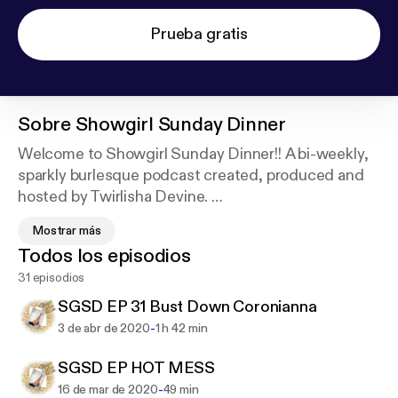
Prueba gratis
Sobre
Showgirl Sunday Dinner
Welcome to Showgirl Sunday Dinner!! A bi-weekly,
sparkly burlesque podcast created, produced and
hosted by Twirlisha Devine.
Tune in to hear all about her amazing experiences
Mostrar más
living, loving, training and performing all over the
Todos los episodios
world from an unapologetically Black perspective!!!
31 episodios
SGSD EP 31 Bust Down Coronianna
-
3 de abr de 2020
1 h 42 min
SGSD EP HOT MESS
-
16 de mar de 2020
49 min