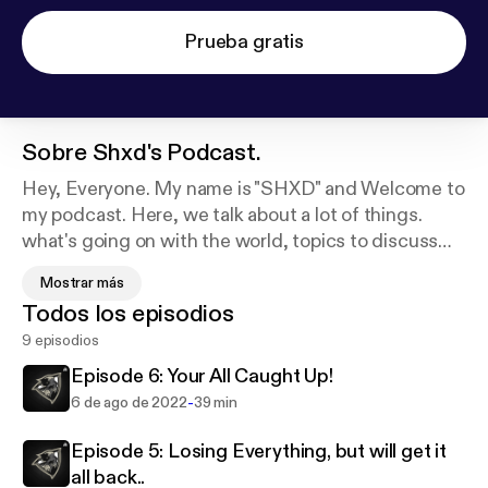
Prueba gratis
Sobre
Shxd's Podcast.
Hey, Everyone. My name is "SHXD" and Welcome to
my podcast. Here, we talk about a lot of things.
what's going on with the world, topics to discuss
and learning from it, daily life, and much more. I also
Mostrar más
love to give some advice and answer your
Todos los episodios
questions, using #AskSHXD I love you all!
9 episodios
Episode 6: Your All Caught Up!
-
6 de ago de 2022
39 min
Episode 5: Losing Everything, but will get it
all back..