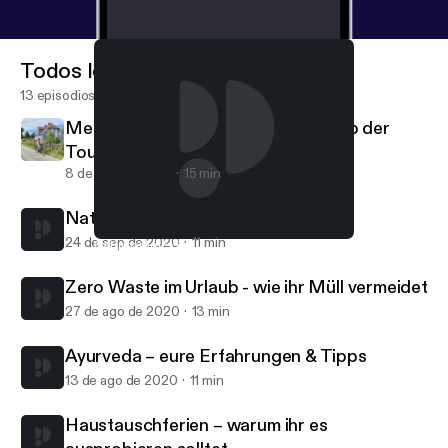
Todos los episodios
13 episodios
Mecklenburg-Vorpommern – Fernab der
Touristenpfade
8 de oct de 2020
15 min
Naturparadies Polen
24 de sep de 2020
11 min
Naturparadies Polen
Slow Travel
Zero Waste im Urlaub - wie ihr Müll vermeidet
27 de ago de 2020
13 min
Ayurveda – eure Erfahrungen & Tipps
13 de ago de 2020
11 min
Haustauschferien – warum ihr es