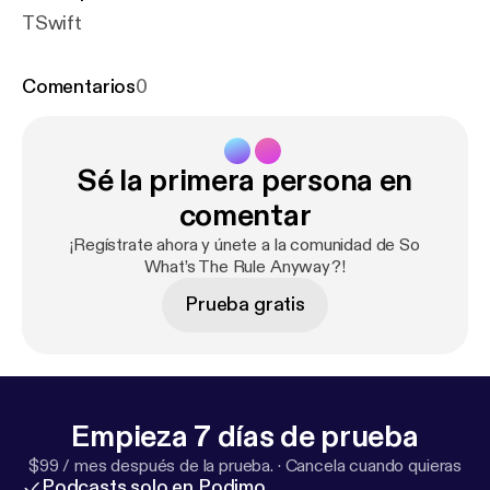
TSwift
Comentarios
0
Sé la primera persona en
comentar
¡Regístrate ahora y únete a la comunidad de So
What’s The Rule Anyway?!
Prueba gratis
Empieza 7 días de prueba
$99 / mes después de la prueba.
·
Cancela cuando quieras
Podcasts solo en Podimo