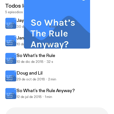
Todos los episodios
5 episodios
Jaycee W
30 de oct de 2023
4 min
Jan jenson
10 de dic de 2018
3 s
Jaycee W
So What’s The Rule Anyway?
So What’s the Rule
10 de dic de 2018
32 s
Doug and Lil
29 de oct de 2018
2 min
So What’s the Rule Anyway?
12 de jul de 2018
1 min