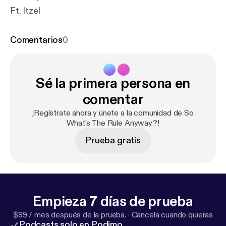
Ft. Itzel
Comentarios
0
Sé la primera persona en
comentar
¡Regístrate ahora y únete a la comunidad de So
What’s The Rule Anyway?!
Prueba gratis
Empieza 7 días de prueba
$99 / mes después de la prueba.
·
Cancela cuando quieras
Podcasts solo en Podimo