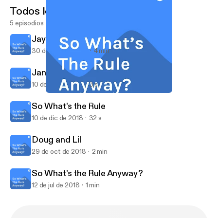
Todos los episodios
5 episodios
Jaycee W
30 de oct de 2023
4 min
Jan jenson
10 de dic de 2018
3 s
Doug and Lil
So What’s The Rule Anyway?
So What’s the Rule
10 de dic de 2018
32 s
Doug and Lil
29 de oct de 2018
2 min
So What’s the Rule Anyway?
12 de jul de 2018
1 min