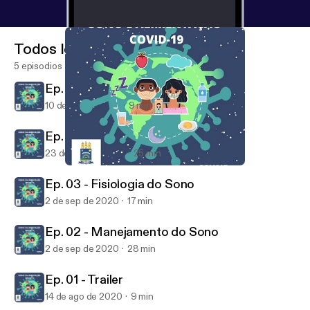
Todos los episodios
5 episodios
Ep. 05 - Alimentação Saudável
10 de dic de 2020
9 min
Ep. 04 - Rotina de Estudos e Sono
23 de sep de 2020
25 min
Ep. 05 - Alimentação Saudável
Sono e Alimentação
Ep. 03 - Fisiologia do Sono
2 de sep de 2020
17 min
Ep. 02 - Manejamento do Sono
2 de sep de 2020
28 min
Ep. 01 - Trailer
14 de ago de 2020
9 min