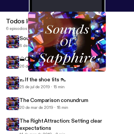
Todos los episodios
6 episodios
Sounds of Sapphire (Trailer)
8 de dic de 2019
31 s
🗻Closing through chaos 🌋
26 de jul de 2019
8 min
🗻Closing through chaos 🌋
Sounds of Sapphire
👞If the shoe fits 👠
25 de jul de 2019
15 min
The Comparison conundrum
20 de mar de 2019
18 min
The Right Attraction: Setting clear
expectations