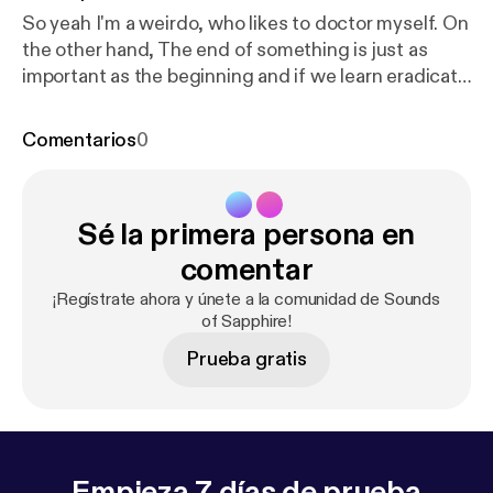
So yeah I'm a weirdo, who likes to doctor myself. On
the other hand, The end of something is just as
important as the beginning and if we learn eradicate
future issues by facing the passing one with grace,
we may just have a good present awaiting us 😉
Comentarios
0
Sé la primera persona en
comentar
¡Regístrate ahora y únete a la comunidad de Sounds
of Sapphire!
Prueba gratis
Empieza 7 días de prueba