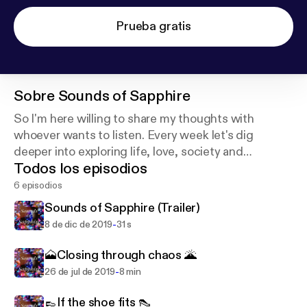
Prueba gratis
Sobre
Sounds of Sapphire
So I'm here willing to share my thoughts with
whoever wants to listen. Every week let's dig
deeper into exploring life, love, society and
Todos los episodios
philosophy. We'll take it apart and put it together
again using a fresh outlook. Enjoy!
6 episodios
Sounds of Sapphire (Trailer)
-
8 de dic de 2019
31 s
🗻Closing through chaos 🌋
-
26 de jul de 2019
8 min
👞If the shoe fits 👠