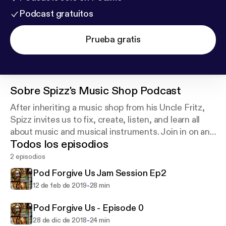
Podcast gratuitos
Prueba gratis
Sobre
Spizz's Music Shop Podcast
After inheriting a music shop from his Uncle Fritz,
Spizz invites us to fix, create, listen, and learn all
about music and musical instruments. Join in on an
Todos los episodios
audio journey that promises...to not be too annoying
to listen to in the car with the kids.
2 episodios
Pod Forgive Us Jam Session Ep2
-
12 de feb de 2019
28 min
Pod Forgive Us - Episode 0
-
28 de dic de 2018
24 min