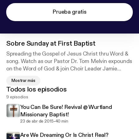
Prueba gratis
Sobre
Sunday at First Baptist
Spreading the Gospel of Jesus Christ thru Word &
song. Watch as our Pastor Dr. Tom Melvin expounds
on the Word of God & join Choir Leader Jamie
Garthee as she directs the 1st Baptist Choir. Plus,
Mostrar más
watch every week as different members of
Todos los episodios
Greenup 1st Baptist perform Musical Specials.
9 episodios
You Can Be Sure! Revival @ Wurtland
Welcome to 1st Baptist Greenup! Where Everybody
Missionary Baptist!
is Somebody & Jesus Christ is Lord!
-
23 de abr de 2015
40 min
Are We Dreaming Or Is Christ Real?