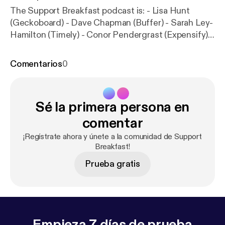
The Support Breakfast podcast is: - Lisa Hunt
(Geckoboard) - Dave Chapman (Buffer) - Sarah Ley-
Hamilton (Timely) - Conor Pendergrast (Expensify)
London Support Labs is happening on the 16th of
May - sign up for more info, here:
http://bit.ly/2Gexp
Comentarios
0
UK
Sé la primera persona en
comentar
¡Regístrate ahora y únete a la comunidad de Support
Breakfast!
Prueba gratis
Empieza 7 días de prueba