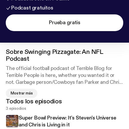
Podcast gratuitos
Prueba gratis
Sobre
Swinging Pizzagate: An NFL
Podcast
The official football podcast of Terrible Blog for
Terrible People is here, whether you wanted it or
not. Garbage person/Cowboys fan Parker and Chris,
Fan of the Most Discriminated Team in the NFL the
Mostrar más
New England Patriots, are firing up scorching takes
Todos los episodios
with bad opinions and even worse predictions.
3 episodios
Super Bowl Preview: It's Steven's Universe
and Chris is Living in it