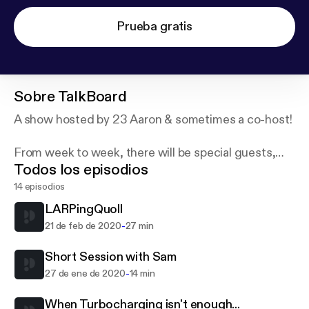
Prueba gratis
Sobre
TalkBoard
A show hosted by 23 Aaron & sometimes a co-host!
From week to week, there will be special guests,
Todos los episodios
interesting topics, and even community questions.
If you'd like to take part in the podcast, contact
14 episodios
@TalkBoardLive on Twitter.
LARPingQuoll
-
21 de feb de 2020
27 min
Short Session with Sam
-
27 de ene de 2020
14 min
When Turbocharging isn't enough...