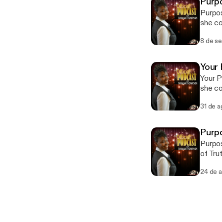
Purpo
Purpos
she co
8 de s
Your 
Your P
she co
31 de 
Purpo
Purpos
of Tru
24 de 