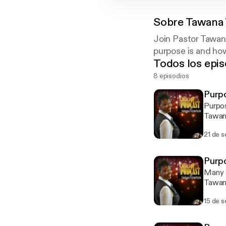
Sobre
Tawana 
Join Pastor Tawana
purpose is and how
Todos los epis
8 episodios
Purpo
Purpos
Tawana
The pu
21 de 
the go
Purp
Many a
Tawana
import
15 de 