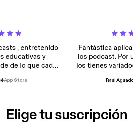
sts , entretenido
Fantástica aplica
as educativas y
los podcast. Por
de de lo que cada
los tienes variad
o suelo usar en el
sé
App Store
Raul Aguad
stoy muchas horas
lar el ruido de al
es y a disfrutar ..!!
Elige tu suscripción