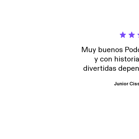
Muy buenos Podca
y con histori
divertidas depen
uno busque. Yo l
Junior Cis
trabajo ya que e
y necesito cance
rededor , Auricular