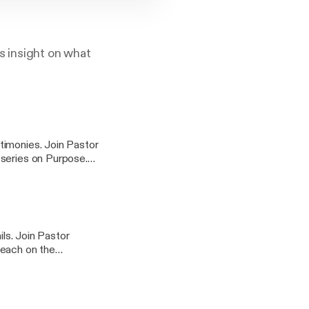
s insight on what
timonies. Join Pastor
 series on Purpose.
ct for it to achieve
ils. Join Pastor
teach on the