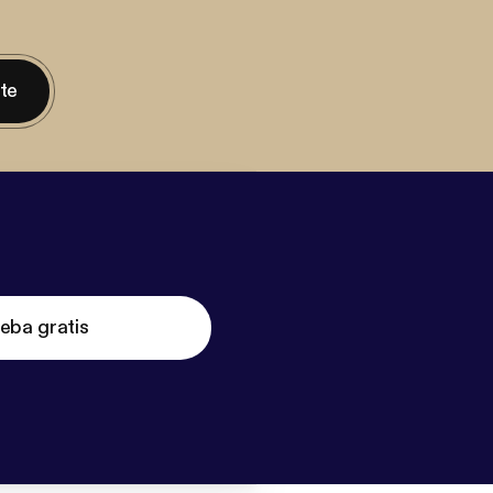
nte
eba gratis