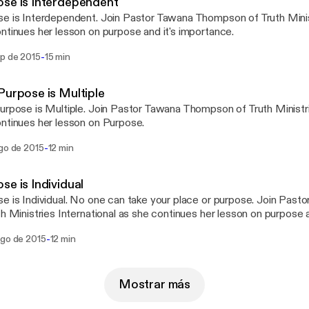
se is Interdependent
e is Interdependent. Join Pastor Tawana Thompson of Truth Minist
ntinues her lesson on purpose and it's importance.
-
ep de 2015
15 min
Purpose is Multiple
urpose is Multiple. Join Pastor Tawana Thompson of Truth Ministri
ntinues her lesson on Purpose.
-
ago de 2015
12 min
se is Individual
e is Individual. No one can take your place or purpose. Join Pa
th Ministries International as she continues her lesson on purpose a
-
ago de 2015
12 min
Mostrar más