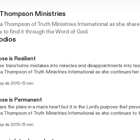
Thompson Ministries
 Thompson of Truth Ministries International as she share
 to find it through the Word of God.
odios
se is Resilient
e transforms mistakes into miracles and disappointments into tes
 Thompson of Truth Ministries International as she continues her
rpose of God remains true no matter what path you may take. Expe
-
sep de 2015
13 min
al intended.
ose is Permanent
re the plans in a man's heart but it is the Lord's purpose that preva
 Thompson of Truth Ministries International as she continues to 
ance of purpose.
-
sep de 2015
13 min