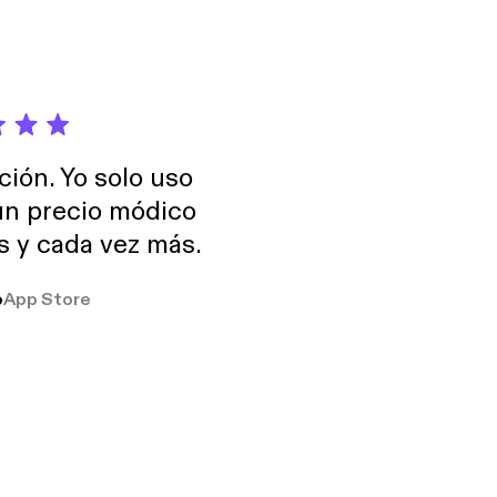
ción. Yo solo uso
 un precio módico
os y cada vez más.
o
App Store