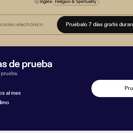
Inglés
Religion & Spirituality
Pruébalo 7 días gratis dura
as de prueba
 prueba.
Pru
os al mes
dimo