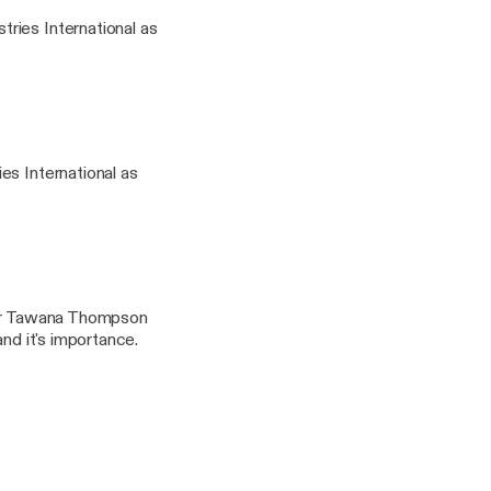
ries International as
es International as
stor Tawana Thompson
nd it's importance.