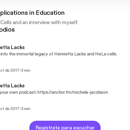
plications in Education
ells and an interview with myself.
odios
etta Lacks
 into the immortal legacy of Henrietta Lacks and HeLa cells.
-
oct de 2017
5 min
etta Lacks
our own podcast: https://anchor.fm/michela-jacobson
-
oct de 2017
5 min
Regístrate para escuchar