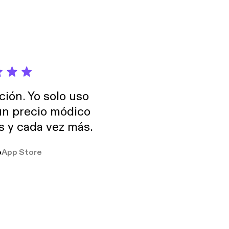
ción. Yo solo uso
 un precio módico
os y cada vez más.
o
App Store