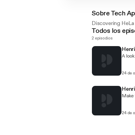
Sobre
Tech Ap
Discovering HeLa C
Todos los epis
2 episodios
Henri
A look
24 de 
Henri
Make y
24 de 