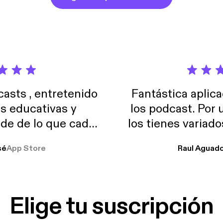
sts , entretenido
Fantástica aplica
as educativas y
los podcast. Por
de de lo que cada
los tienes variad
o suelo usar en el
sé
App Store
Raul Aguad
stoy muchas horas
lar el ruido de al
es y a disfrutar ..!!
Elige tu suscripción