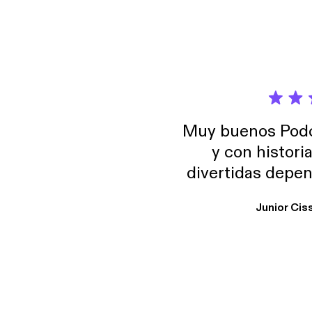
Muy buenos Podca
y con histori
divertidas depen
uno busque. Yo l
Junior Cis
trabajo ya que e
y necesito cance
rededor , Auricular