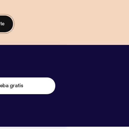
nte
eba gratis