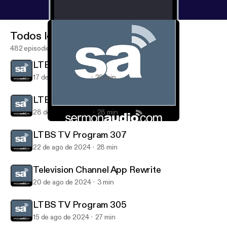
Todos los episodios
482 episodios
LTBS TV Program 306
17 de sep de 2024
28 min
LTBS TV Program 304
28 de ago de 2024
28 min
LTBS TV Program 306
Television on SermonAudio
LTBS TV Program 307
22 de ago de 2024
28 min
Television Channel App Rewrite
20 de ago de 2024
3 min
LTBS TV Program 305
15 de ago de 2024
27 min