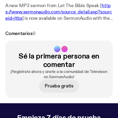
A new MP3 sermon from Let The Bible Speak [
http
s://www.sermonaudio.com/source_detail.asp?sourc
eid=ltbs
] is now available on SermonAudio with the
following details: Title: LTBS TV Program 306
Subtitle: LTBS TV Broadcast Speaker: Glenn
Comentarios
0
Wilkinson Broadcaster: Let The Bible Speak Event:
TV Broadcast Date: 9/18/2024 Bible: Job 19:19-29
Length: 28 min.
Sé la primera persona en
comentar
¡Regístrate ahora y únete a la comunidad de Television
on SermonAudio!
Prueba gratis
Empieza 7 días de prueba