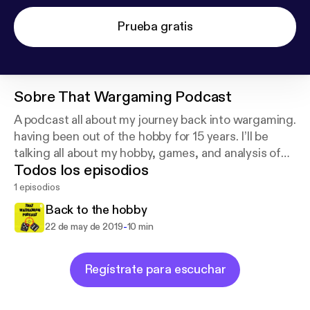
Prueba gratis
Sobre
That Wargaming Podcast
A podcast all about my journey back into wargaming.
having been out of the hobby for 15 years. I’ll be
talking all about my hobby, games, and analysis of
Todos los episodios
the meta of all things wargames.
1 episodios
Back to the hobby
-
22 de may de 2019
10 min
Regístrate para escuchar