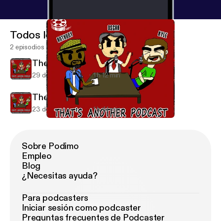
Todos los episodios
2 episodios
The Auteur Directors
29 de ago de 2015
1 h 12 min
The Best of the Viliians
23 de ago de 2015
1 h 41 min
The Auteur Directors
That's Another Podcast
Sobre Podimo
Empleo
Blog
¿Necesitas ayuda?
Para podcasters
Iniciar sesión como podcaster
Preguntas frecuentes de Podcaster