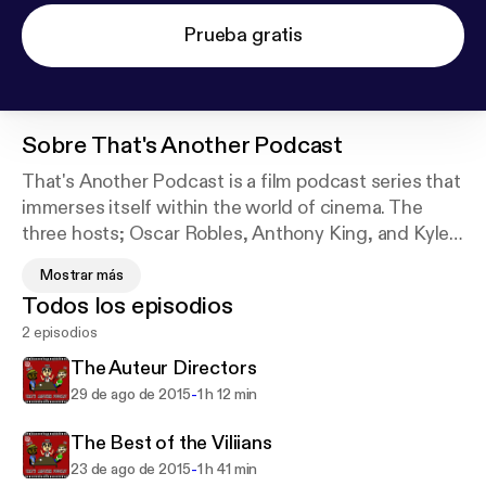
Prueba gratis
Sobre
That's Another Podcast
That's Another Podcast is a film podcast series that
immerses itself within the world of cinema. The
three hosts; Oscar Robles, Anthony King, and Kyle
Davenport discuss each week new things
Mostrar más
happening in the film industry and share their
Todos los episodios
personal life along with their experiences working
2 episodios
on different film projects and other media
entertainment.
The Auteur Directors
-
29 de ago de 2015
1 h 12 min
The Best of the Viliians
-
23 de ago de 2015
1 h 41 min