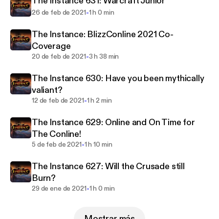
The Instance 631: Warcraft Junior
-
26 de feb de 2021
1 h 0 min
The Instance: BlizzConline 2021 Co-
Coverage
-
20 de feb de 2021
3 h 38 min
The Instance 630: Have you been mythically
valiant?
-
12 de feb de 2021
1 h 2 min
The Instance 629: Online and On Time for
The Conline!
-
5 de feb de 2021
1 h 10 min
The Instance 627: Will the Crusade still
Burn?
-
29 de ene de 2021
1 h 0 min
Mostrar más