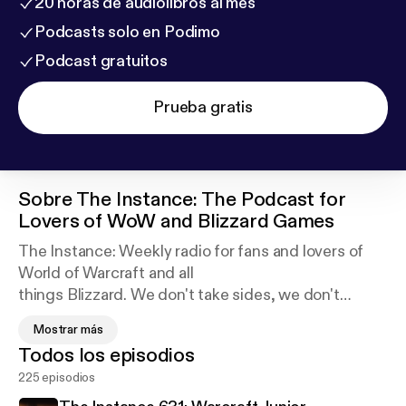
20 horas de audiolibros al mes
Podcasts solo en Podimo
Podcast gratuitos
Prueba gratis
Sobre
The Instance: The Podcast for
Lovers of WoW and Blizzard Games
The Instance: Weekly radio for fans and lovers of
World of Warcraft and all
things Blizzard. We don't take sides, we don't
whine, we just give you the
Mostrar más
facts, news and tips that you want and need for
Todos los episodios
your favorite online addictions.
225 episodios
Come meet us at the stone for another Instance!