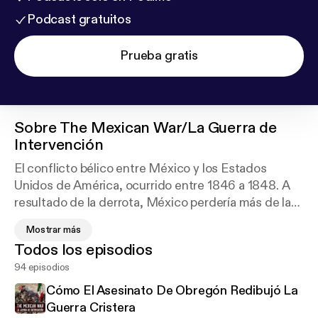
Podcast gratuitos
Prueba gratis
Sobre
The Mexican War/La Guerra de
Intervención
El conflicto bélico entre México y los Estados
Unidos de América, ocurrido entre 1846 a 1848. A
resultado de la derrota, México perdería más de la
mitad de su territorio a manos del pujante país
Mostrar más
norteamericano, el cual aspiraba por expander sus
Todos los episodios
fronteras de costa a costa. México, por otra parte,
94 episodios
se encontraba enfrascado en disputas internas y la
falta de liderazgo y las pugnas por el poder, hacían
Cómo El Asesinato De Obregón Redibujó La
que la situación fuera óptima para una invasión
Guerra Cristera