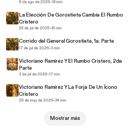
norteamericana. El país azteca ya había perdido
-
6 de ago de 2026
18 min
Texas ante los colonos norteamericanos y no estaba
La Elección De Gorostieta Cambia El Rumbo
dispuesto a otra afrenta por parte del vecino país
Cristero
del norte. Estaba por verse quién sería el triunfador
-
29 de jul de 2026
19 min
y cómo cambiaría, para las dos naciones, el futuro
de cada una de ellas.
Corrido del General Gorostieta, 1a. Parte
-
17 de jul de 2026
3 min
Victoriano Ramírez Y El Rumbo Cristero, 2da
Parte
-
3 de jul de 2026
17 min
Victoriano Ramírez Y La Forja De Un Ícono
Cristero
-
26 de may de 2026
34 min
Mostrar más