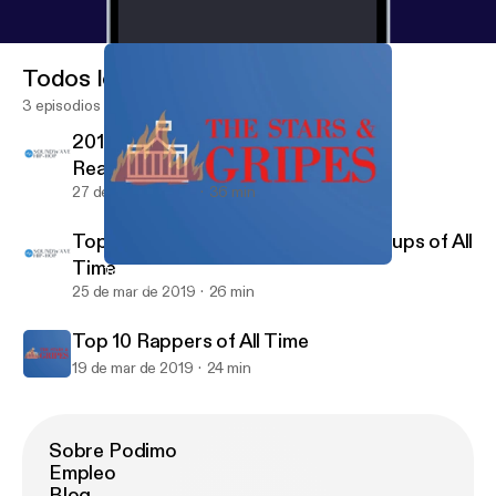
Todos los episodios
3 episodios
2019 XXL Freshman List Candidates
Reaction
27 de mar de 2019
36 min
Top 10 Rap Albums & Top 5 Rap Groups of All
Time
Top 10 Rappers of All Time
The Stars & Gripes
25 de mar de 2019
26 min
Top 10 Rappers of All Time
19 de mar de 2019
24 min
Sobre Podimo
Empleo
Blog