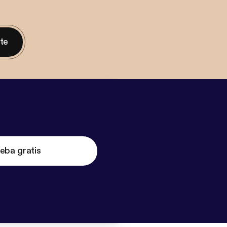
nte
eba gratis