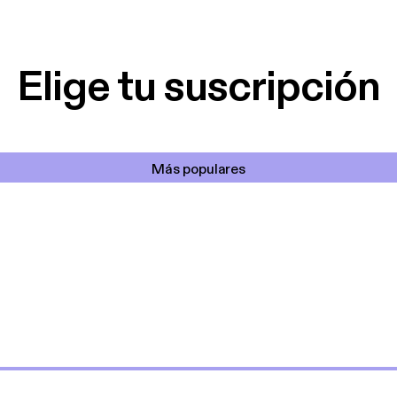
lar el ruido de al
es y a disfrutar ..!!
Elige tu suscripción
Más populares