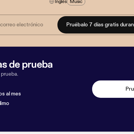
Inglés
Music
Pruébalo 7 días gratis dura
as de prueba
 prueba.
Pru
os al mes
dimo