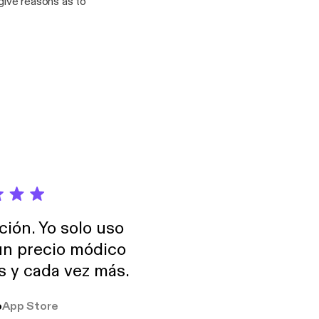
 give reasons as to
ción. Yo solo uso
 un precio módico
os y cada vez más.
o
App Store