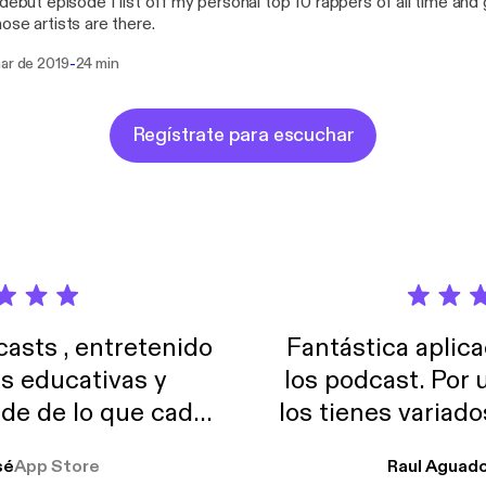
 debut episode I list off my personal top 10 rappers of all time and
ose artists are there.
-
mar de 2019
24 min
Regístrate para escuchar
sts , entretenido
Fantástica aplica
as educativas y
los podcast. Por
de de lo que cada
los tienes variad
o suelo usar en el
sé
App Store
Raul Aguad
stoy muchas horas