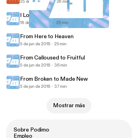
25 de jun de 2018
28 min
I Love My Church
18 de jun de 2018
29 min
From Calloused to Fruitful
The Table Community Church
From Here to Heaven
5 de jun de 2018
25 min
From Calloused to Fruitful
5 de jun de 2018
36 min
From Broken to Made New
5 de jun de 2018
37 min
Mostrar más
Sobre Podimo
Empleo