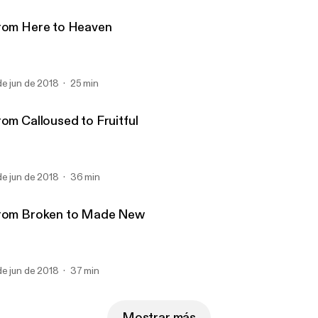
rom Here to Heaven
de jun de 2018
25 min
rom Calloused to Fruitful
de jun de 2018
36 min
rom Broken to Made New
de jun de 2018
37 min
Mostrar más