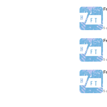
F
5 
F
5 
F
5 