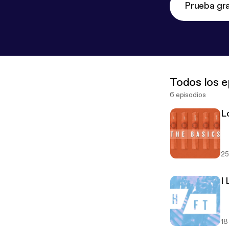
Prueba gra
Todos los e
6 episodios
L
25
I
18