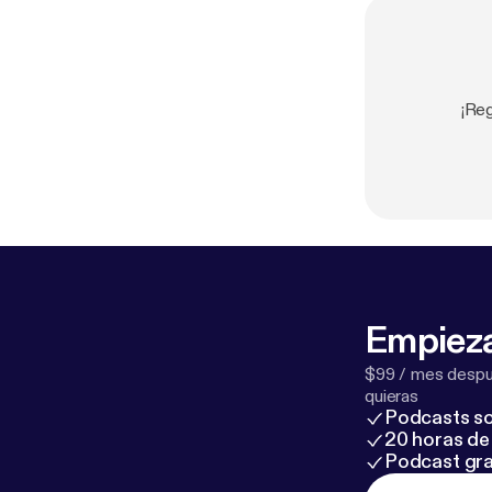
¡Re
Empieza
$99 / mes despué
quieras
Podcasts so
20 horas de 
Podcast gra