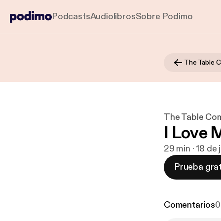
Podcasts
Audiolibros
Sobre Podimo
The Table 
The Table Co
I Love 
29 min · 18 de
Prueba grat
Comentarios
0