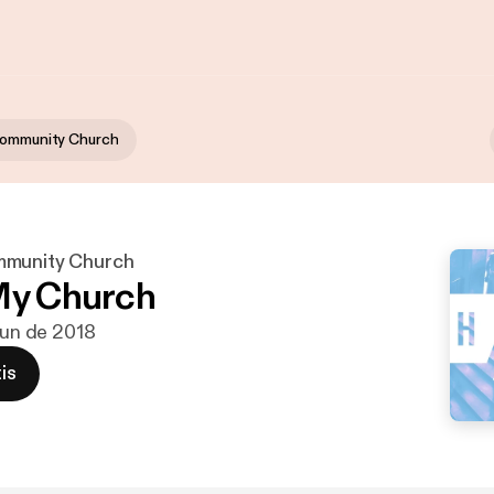
Community Church
mmunity Church
My Church
 jun de 2018
is