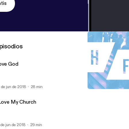
tis
pisodios
ove God
 de jun de 2018
28 min
I Love My Church
The Table Community Ch
 Love My Church
 de jun de 2018
29 min