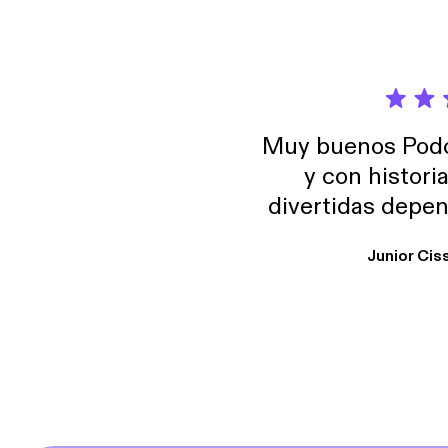
Muy buenos Podca
y con histori
divertidas depen
uno busque. Yo l
Junior Cis
trabajo ya que e
y necesito cance
rededor , Auricular