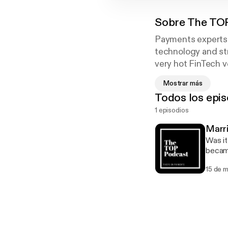
Sobre
The TOP
Payments experts 
technology and str
very hot FinTech v
methods, products,
Mostrar más
Payments is all ab
Todos los epis
1 episodios
Marr
Was it
became
BAMS a
15 de 
and wh