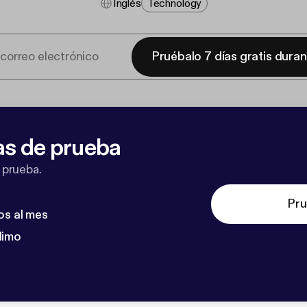
Inglés
Technology
Pruébalo 7 días gratis dura
as de prueba
 prueba.
Pru
os al mes
dimo