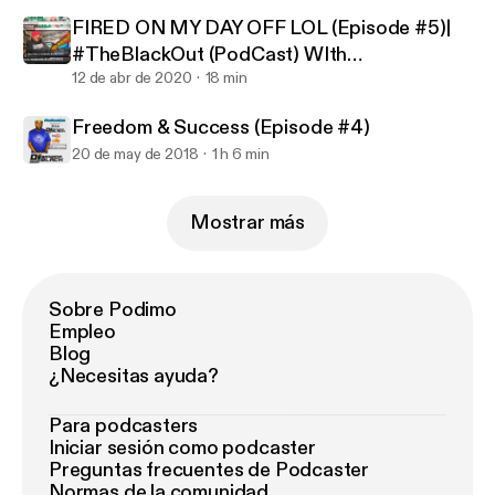
FIRED ON MY DAY OFF LOL (Episode #5)|
#TheBlackOut (PodCast) WIth
@DJBandanaBlack Ep.5
12 de abr de 2020
18 min
Freedom & Success (Episode #4)
20 de may de 2018
1 h 6 min
Mostrar más
Sobre Podimo
Empleo
Blog
¿Necesitas ayuda?
Para podcasters
Iniciar sesión como podcaster
Preguntas frecuentes de Podcaster
Normas de la comunidad