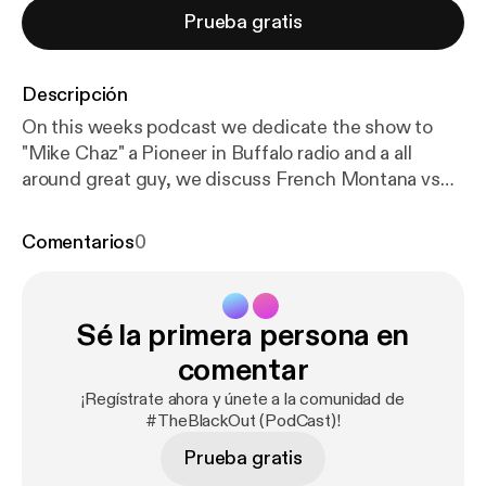
Prueba gratis
Descripción
On this weeks podcast we dedicate the show to
"Mike Chaz" a Pioneer in Buffalo radio and a all
around great guy, we discuss French Montana vs
kendrick Lamar , Young Thugg Beef and Also The
Show Money heist. #IAmBuffalo
Comentarios
0
Sé la primera persona en
comentar
¡Regístrate ahora y únete a la comunidad de
#TheBlackOut (PodCast)!
Prueba gratis