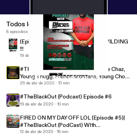
Todos los episodios
8 episodios
(Episode #7) OH THEY WILDING WILDING
!!!
19 de jul de 2020
14 min
#TheBlackOut (PodCast) Ep.7 (Mike Chaz,
Young Thugg, French Montana, Young Chop
(Episode #7) OH THEY WILDING WILDING !!!
#TheBlackOut (PodCast)
& Money Heist
26 de abr de 2020
13 min
#TheBlackOut (Podcast) Episode #6
19 de abr de 2020
10 min
FIRED ON MY DAY OFF LOL (Episode #5)|
#TheBlackOut (PodCast) WIth
@DJBandanaBlack Ep.5
12 de abr de 2020
18 min