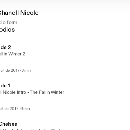
Chanell Nicole
dio form.
odios
ode 2
ll in Winter 2
-
oct de 2017
3 min
de 1
l Nicole Intro • The Fall in Winter
-
oct de 2017
6 min
Chelsea