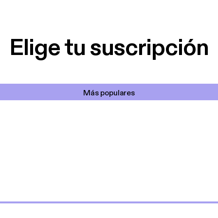
lar el ruido de al
es y a disfrutar ..!!
Elige tu suscripción
Más populares