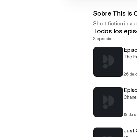
Sobre
This Is 
Short fiction in au
Todos los epis
3 episodios
Epis
The Fa
26 de 
Episo
Chanel
19 de 
Just 