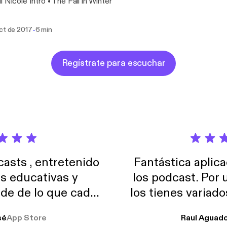
l Nicole Intro • The Fall in Winter
-
oct de 2017
6 min
Regístrate para escuchar
sts , entretenido
Fantástica aplica
as educativas y
los podcast. Por
de de lo que cada
los tienes variad
o suelo usar en el
sé
App Store
Raul Aguad
stoy muchas horas