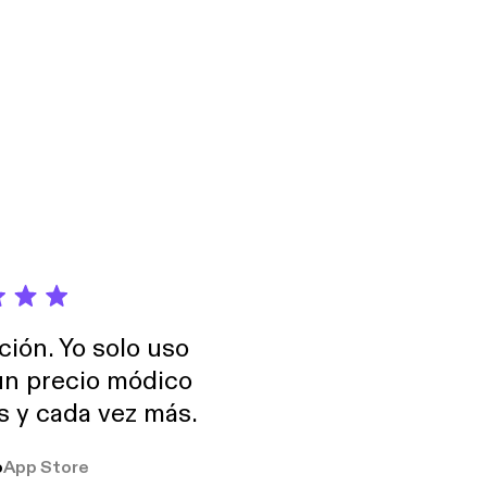
ción. Yo solo uso
 un precio módico
os y cada vez más.
o
App Store