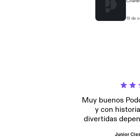
Chanel
19 de 
Muy buenos Podca
y con histori
divertidas depen
uno busque. Yo l
Junior Cis
trabajo ya que e