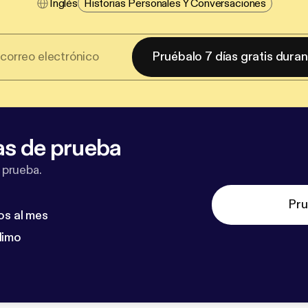
Inglés
Historias Personales Y Conversaciones
Pruébalo 7 días gratis dura
as de prueba
 prueba.
Pru
os al mes
dimo