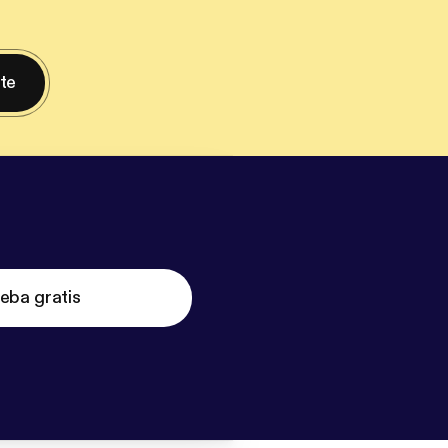
nte
eba gratis