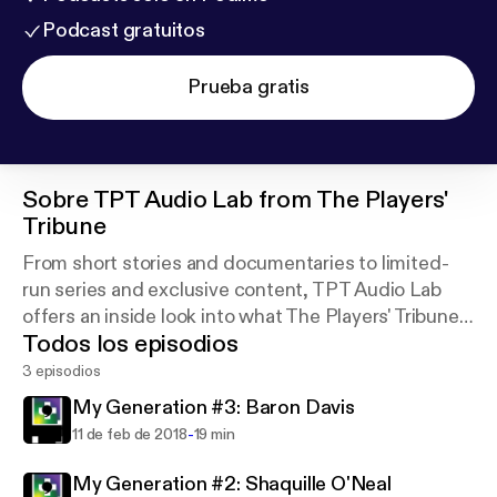
Podcast gratuitos
Prueba gratis
Sobre
TPT Audio Lab from The Players'
Tribune
From short stories and documentaries to limited-
run series and exclusive content, TPT Audio Lab
offers an inside look into what The Players' Tribune
Todos los episodios
does best: provide the world's best athletes with
the tools to tell their own stories, in their own way.
3 episodios
My Generation #3: Baron Davis
-
11 de feb de 2018
19 min
My Generation #2: Shaquille O'Neal