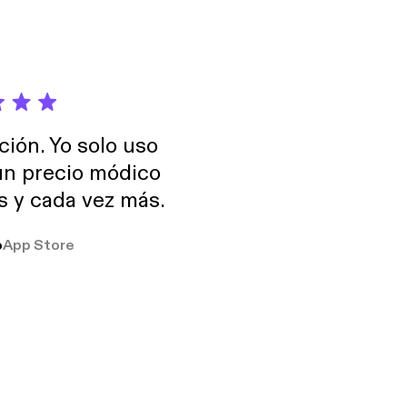
ción. Yo solo uso
 un precio módico
os y cada vez más.
o
App Store