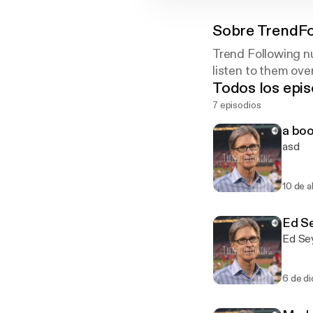
Sobre
TrendFo
Trend Following nu
listen to them ove
Todos los epis
7 episodios
a bo
asd
10 de 
Ed Se
Ed Sey
6 de di