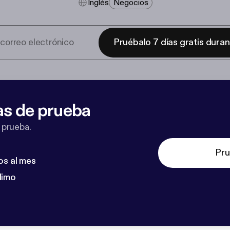
Inglés
Negocios
Pruébalo 7 días gratis dura
as de prueba
 prueba.
Pru
os al mes
dimo