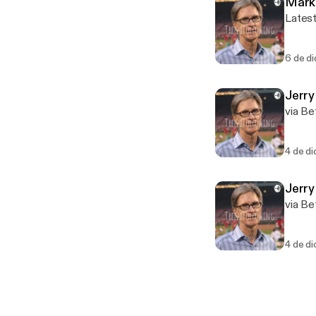
Mark 
Latest
6 de di
Jerry
via Be
4 de di
Jerry
via Be
4 de di