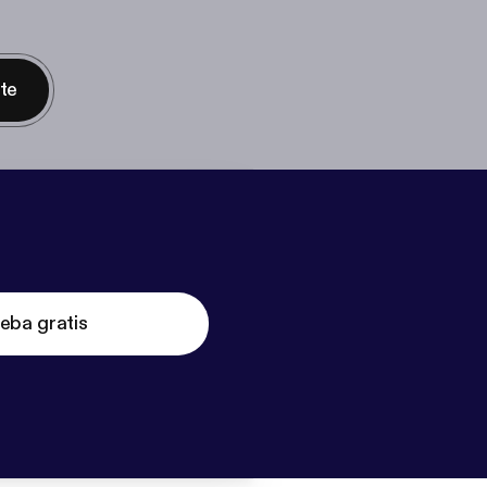
nte
eba gratis