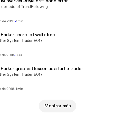
Minvervini -style drift noob error
 episode of TrendFollowing
-
c de 2018
1 min
 Parker secret of wall street
tter System Trader E017
-
c de 2018
33 s
 Parker greatest lesson as a turtle trader
tter System Trader E017
-
c de 2018
1 min
Mostrar más