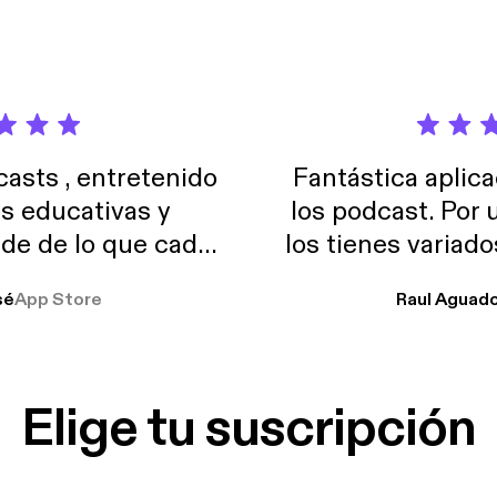
sts , entretenido
Fantástica aplica
as educativas y
los podcast. Por
de de lo que cada
los tienes variad
o suelo usar en el
sé
App Store
Raul Aguad
stoy muchas horas
lar el ruido de al
es y a disfrutar ..!!
Elige tu suscripción