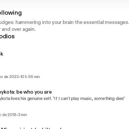
llowing
dges: hammering into your brain the essential messages. 
r and over again.
odios
ok
-
abr de 2023
10 h 56 min
ykota: be who you are
kota lives his genuine self. "If I can't play music, something dies"
-
c de 2018
3 min