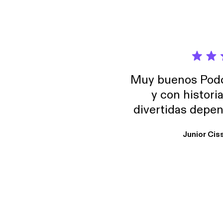
Muy buenos Podca
y con histori
divertidas depen
uno busque. Yo l
Junior Cis
trabajo ya que e
y necesito cance
rededor , Auricular