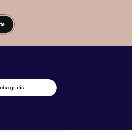
nte
eba gratis