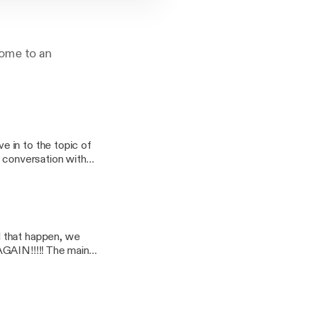
come to an
e conversation with
e Hip Hop. Give this
s. One Life
now right?)
AGAIN!!!!! The main
 it talk it” video
vy vs. Desus & Mero.
our many platforms.