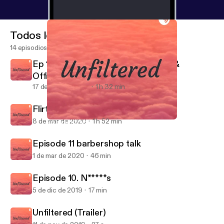
Todos los episodios
14 episodios
Ep 13. Quarantine & chill with Daee &
OfficialyoungRB
17 de may de 2020
1 h 32 min
Flirting & Jocin
8 de mar de 2020
1 h 52 min
Episode 10. N*****s
Unfiltered
Episode 11 barbershop talk
1 de mar de 2020
46 min
Episode 10. N*****s
5 de dic de 2019
17 min
Unfiltered (Trailer)