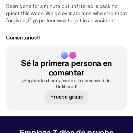
Been gone for a minute but unfiltered is back no
guest this week. We go over are men who sing more
forgiven, if yo partner was to get in an accident
would you stay or go and many more stay tuned
come kick it with the kid!!
Comentarios
0
Sé la primera persona en
comentar
¡Regístrate ahora y únete a la comunidad de
Unfiltered!
Prueba gratis
Empieza 7 días de prueba