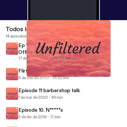
Todos los episodios
14 episodios
Ep 13. Quarantine & chill with Daee &
OfficialyoungRB
17 de may de 2020
1 h 32 min
Flirting & Jocin
8 de mar de 2020
1 h 52 min
Ep 13. Quarantine & chill with Daee & OfficialyoungRB
Unfiltered
Episode 11 barbershop talk
1 de mar de 2020
46 min
Episode 10. N*****s
5 de dic de 2019
17 min