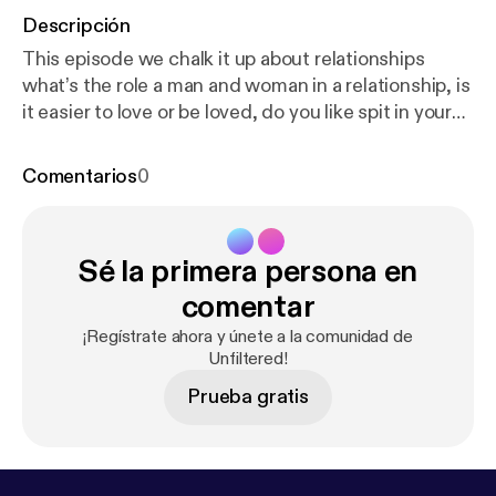
Descripción
This episode we chalk it up about relationships
what’s the role a man and woman in a relationship, is
it easier to love or be loved, do you like spit in your
mouth, fav sex position, cheating, Beauty in this
society and more tune in follow rb at
Comentarios
0
@officialyoungrb on all platforms. & heartlessdaee
on all platforms
Sé la primera persona en
comentar
¡Regístrate ahora y únete a la comunidad de
Unfiltered!
Prueba gratis