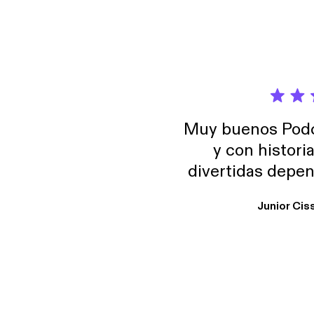
Muy buenos Podca
y con histori
divertidas depen
uno busque. Yo l
Junior Cis
trabajo ya que e
y necesito cance
rededor , Auricular