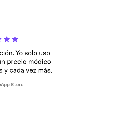
ción. Yo solo uso
 un precio módico
os y cada vez más.
o
App Store