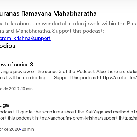
uranas Ramayana Mahabharatha
s talks about the wonderful hidden jewels within the Pur
/prem-krishna/support
odios
ew of series 3
iving a preview of the series 3 of the Podcast. Also there are detail
e conducting --- Support this podcast: https://anchor.fm/prem-
a/support [https://anchor.fm/prem-krishna/support]
-
go de 2020
10 min
Yuga
odcast I'll quote the scriptures about the Kali Yuga and method of wo
a/support]
-
abr de 2020
28 min