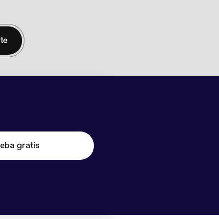
nte
eba gratis