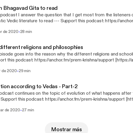
h Bhagavad Gita to read
s podcast I answer the question that I get most from the listeners 
literature to read --- Support this podcast: https://anchor.fm/prem-
a/support [https://anchor.fm/prem-krishna/support]
-
br de 2020
28 min
ifferent religions and philosophies
pisode goes into the reason why the different religions and schools 
a/support]
-
br de 2020
29 min
tion according to Vedas - Part-2
odcast continues on the topic of evolution of what happens after
a/support]
-
mar de 2020
27 min
Mostrar más