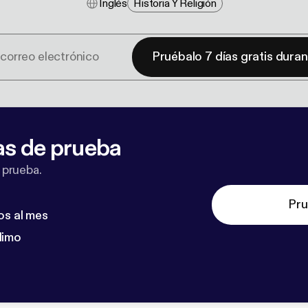
Inglés
Historia Y Religión
Pruébalo 7 días gratis dura
as de prueba
 prueba.
Pru
os al mes
dimo