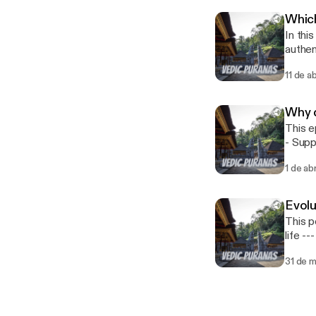
Whic
In thi
authentic Vedic 
krishn
11 de a
Why d
This e
- Support this podcast: https://anchor.fm/prem-krishna/support [https://anchor.fm/prem-
krishn
1 de a
Evolu
This p
life --- Support this podcast: https://anchor.fm/prem-krishna/support [https://anchor.fm/prem-
krishn
31 de 