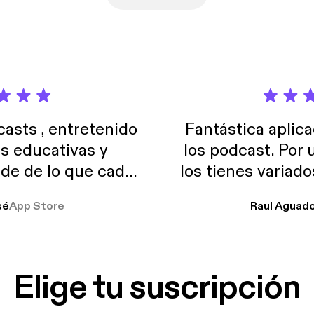
sts , entretenido
Fantástica aplica
as educativas y
los podcast. Por
de de lo que cada
los tienes variad
o suelo usar en el
sé
App Store
Raul Aguad
stoy muchas horas
lar el ruido de al
es y a disfrutar ..!!
Elige tu suscripción