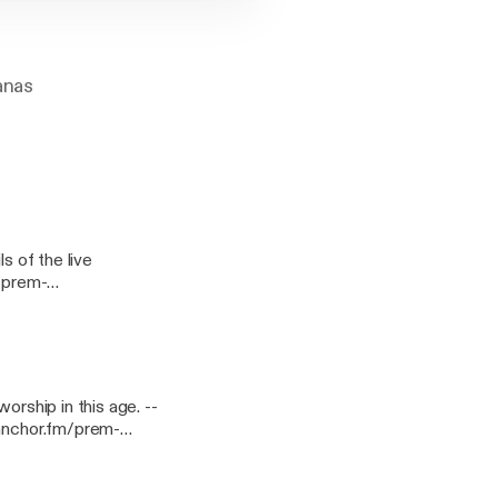
anas
s of the live
rship in this age. --