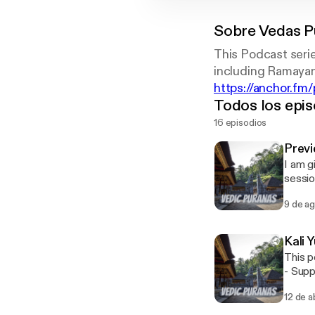
Sobre
Vedas P
This Podcast serie
https://anchor.fm
Todos los epis
16 episodios
Previ
I am g
sessions I will b
krishn
9 de a
Kali 
This p
- Support this podcast: https://anchor.fm/prem-krishna/support [https://anchor.fm/prem-
krishn
12 de 