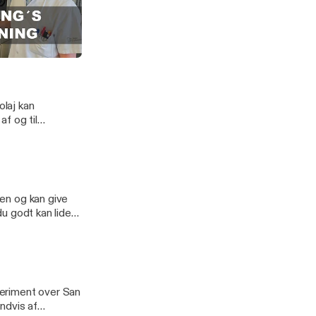
 mænd i 1900-
 de snakkede med
det var meget
 så de kunne få
armkræft
så
olaj kan
f og til
afsnit, så han kan
 involverede!
den og kan give
du godt kan lide
nit af
eriment over San
ndvis af