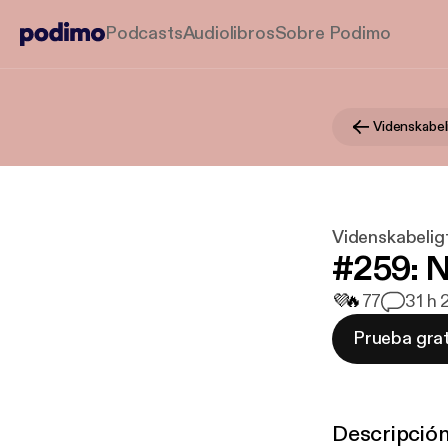
Podcasts
Audiolibros
Sobre Podimo
Videnskabel
Videnskabelig
#259: Ny
💜
🔥
77
3
1 h 
Prueba grat
Descripció