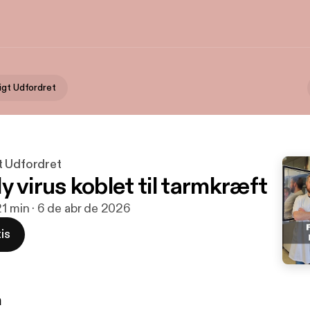
igt Udfordret
t Udfordret
 virus koblet til tarmkræft
21 min · 6 de abr de 2026
is
n