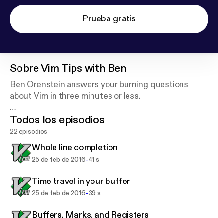
Prueba gratis
Sobre
Vim Tips with Ben
Ben Orenstein answers your burning questions
about Vim in three minutes or less.
Todos los episodios
Want your question answered? Ask r00k on Twitter.
22 episodios
Powered by briefs.fm.
Whole line completion
-
25 de feb de 2016
41 s
Time travel in your buffer
-
25 de feb de 2016
39 s
Buffers, Marks, and Registers