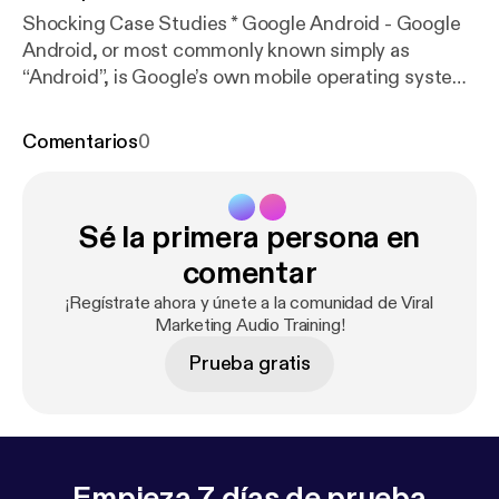
Shocking Case Studies * Google Android - Google
Android, or most commonly known simply as
“Android”, is Google’s own mobile operating system,
which is currently the most widely used by
smartphone manufacturers because of its open
Comentarios
0
source nature. * Loctite- “Loctite” is the name of a
popular glue maker from Germany. It produces
adhesives, sealants, and a wide variety of surface
Sé la primera persona en
treatments that are used by industries and
hobbyists all around the world.
comentar
¡Regístrate ahora y únete a la comunidad de Viral
Marketing Audio Training!
Prueba gratis
Empieza 7 días de prueba